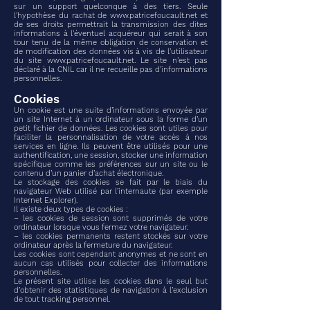
sur un support quelconque à des tiers. Seule
l’hypothèse du rachat de
www.patricefoucault.net
et
de ses droits permettrait la transmission des dites
informations à l’éventuel acquéreur qui serait à son
tour tenu de la même obligation de conservation et
de modification des données vis à vis de l’utilisateur
du site
www.patricefoucault.net
. Le site n’est pas
déclaré à la CNIL car il ne recueille pas d’informations
personnelles.
Cookies
Un cookie est une suite d’informations envoyée par
un site Internet à un ordinateur sous la forme d’un
petit fichier de données. Les cookies sont utiles pour
faciliter la personnalisation de votre accès à nos
services en ligne. Ils peuvent être utilisés pour une
authentification, une session, stocker une information
spécifique comme les préférences sur un site ou le
contenu d’un panier d’achat électronique.
Le stockage des cookies se fait par le biais du
navigateur Web utilisé par l’internaute (par exemple
Internet Explorer).
Il existe deux types de cookies :
– les cookies de session sont supprimés de votre
ordinateur lorsque vous fermez votre navigateur.
– les cookies permanents restent stockés sur votre
ordinateur après la fermeture du navigateur.
Les cookies sont cependant anonymes et ne sont en
aucun cas utilisés pour collecter des informations
personnelles.
Le présent site utilise les cookies dans le seul but
d’obtenir des statistiques de navigation à l’exclusion
de tout tracking personnel.