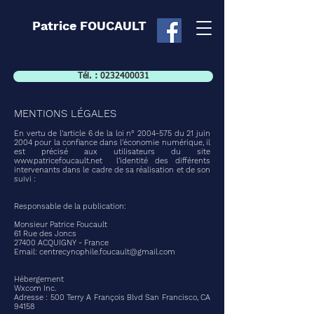
Patrice FOUCAULT
Tél. : 0232400031
MENTIONS LÉGALES
En vertu de l’article 6 de la loi n°
2004-575
du 21 juin
2004 pour la confiance dans l’économie numérique, il
est précisé aux utilisateurs du site
www.patricefoucault.net
l’identité des différents
intervenants dans le cadre de sa réalisation et de son
suivi :
Responsable de la publication:
Monsieur Patrice Foucault
61 Rue des Joncs
27400 ACQUIGNY - France
Email: centrecynophile.foucault@gmail.com
Hébergement
Wxcom Inc.
Adresse : 500 Terry A François Blvd San Francisco, CA
94158