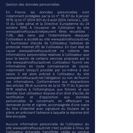
Gestion des données personnelles.
En France, les données personnelles sont
notamment protégées par la loi n° 78-87 du 6 janvier
1978, la loi n°
2004-801
du 6 août 2004, l’article L. 226-
13 du Code pénal et la Directive Européenne du 24
octobre 1995. A l’occasion de l’utilisation du site
www.patricefoucault.netpeuvent
êtres recueillies :
l’URL des liens par l’intermédiaire desquels
l’utilisateur a accédé au site
www.patricefoucault.net
,
le fournisseur d’accès de l’utilisateur, l’adresse de
protocole Internet (IP) de l’utilisateur. En tout état de
cause
www.patricefoucault.net
ne collecte des
informations personnelles relatives à l’utilisateur que
pour le besoin de certains services proposés par le
site
www.patricefoucault.net
. L’utilisateur fournit ces
informations en toute connaissance de cause,
notamment lorsqu’il procède par lui-même à leur
saisie. Il est alors précisé à l’utilisateur du site
www.patricefoucault.net
l’obligation ou non de fournir
ces informations. Conformément aux dispositions
des articles 38 et suivants de la loi 78-17 du 6 janvier
1978 relative à l’informatique, aux fichiers et aux
libertés, tout utilisateur dispose d’un droit d’accès, de
rectification et d’opposition aux données
personnelles le concernant, en effectuant sa
demande écrite et signée, accompagnée d’une copie
du titre d’identité avec signature du titulaire de la
pièce, en précisant l’adresse à laquelle la réponse doit
être envoyée.
Aucune information personnelle de l’utilisateur du
site
www.patricefoucault.net
n’est publiée à l’insu de
l’utilisateur, échangée, transférée, cédée ou vendue