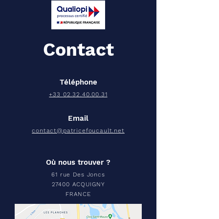
Contact
Téléphone
+33
02.32.40.00.31
Email
contact@patricefoucault.net
Où nous trouver ?
61 rue Des Joncs
27400 ACQUIGNY
FRANCE